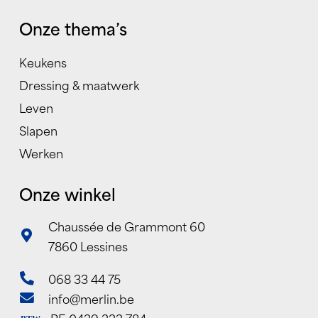
Onze thema’s
Keukens
Dressing & maatwerk
Leven
Slapen
Werken
Onze winkel
Chaussée de Grammont 60
7860 Lessines
068 33 44 75
info@merlin.be
BE 0439 333 784