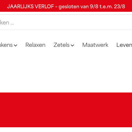
JAARLIJKS VERLOF – gesloten van 9/8 t.e.m. 23/8
ukens
Relax​en
Zetels
Maatwerk
Leve