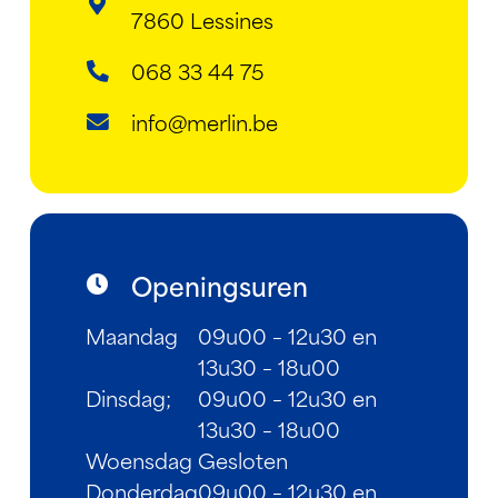
7860 Lessines
068 33 44 75
info@merlin.be
Openingsuren
Maandag
09u00 – 12u30 en
13u30 – 18u00
Dinsdag;
09u00 – 12u30 en
13u30 – 18u00
Woensdag
Gesloten
Donderdag
09u00 – 12u30 en