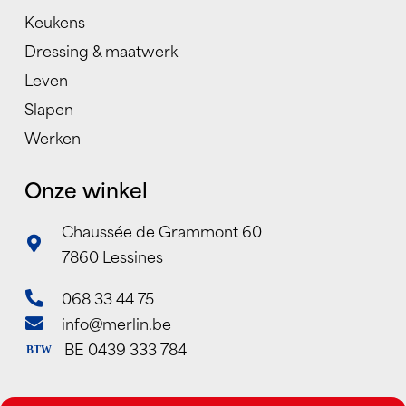
Keukens
Dressing & maatwerk
Leven
Slapen
Werken
Onze winkel
Chaussée de Grammont 60
7860 Lessines
068 33 44 75
info@merlin.be
BE 0439 333 784
BTW