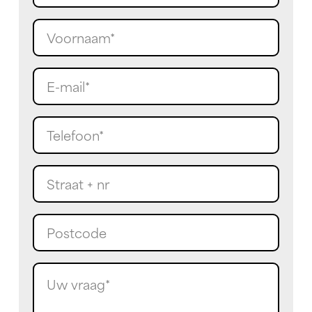
Voornaam
(Required)
E-
mail
(Required)
Telefoon
(Required)
Straat
+
nr
Postcode
Uw
vraag
(Required)