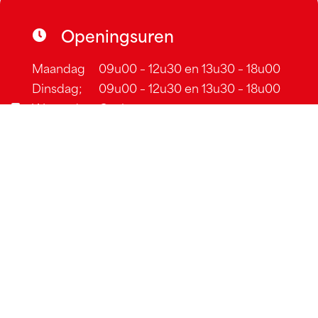
Openingsuren
Maandag
09u00 – 12u30 en 13u30 – 18u00
Dinsdag;
09u00 – 12u30 en 13u30 – 18u00
Woensdag
Gesloten
Donderdag
09u00 – 12u30 en 13u30 – 18u00
Vrijdag
09u00 – 12u30 en 13u30 – 18u00
Zaterdag
09u00 – 12u30 en 13u30 – 18u00
Zondag
14u00 – 18u00
Cookiebeleid
–
Algemene voorwaarden
–
Sitemap
Webdesign by
DexVille