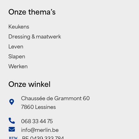
Onze thema’s
Keukens
Dressing & maatwerk
Leven
Slapen
Werken
Onze winkel
Chaussée de Grammont 60
7860 Lessines
068 33 44 75
info@merlin.be
BE 0439 333 784
BTW