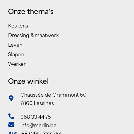
Onze thema’s
Keukens
Dressing & maatwerk
Leven
Slapen
Werken
Onze winkel
Chaussée de Grammont 60
7860 Lessines
068 33 44 75
info@merlin.be
BE 0439 333 784
BTW