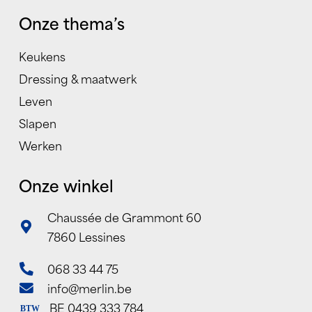
Onze thema’s
Keukens
Dressing & maatwerk
Leven
Slapen
Werken
Onze winkel
Chaussée de Grammont 60
7860 Lessines
068 33 44 75
info@merlin.be
BE 0439 333 784
BTW