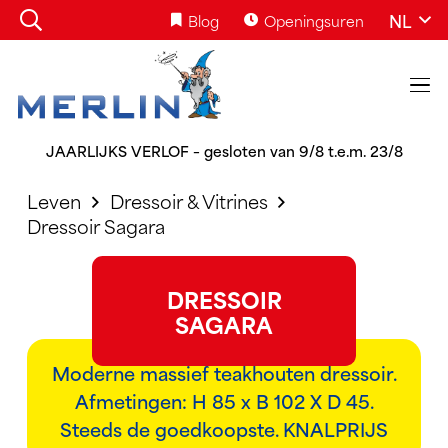
NL
Blog
Openingsuren
JAARLIJKS VERLOF – gesloten van 9/8 t.e.m. 23/8
Leven
Dressoir & Vitrines
Dressoir Sagara
DRESSOIR
SAGARA
Moderne massief teakhouten dressoir.
Afmetingen: H 85 x B 102 X D 45.
Steeds de goedkoopste. KNALPRIJS