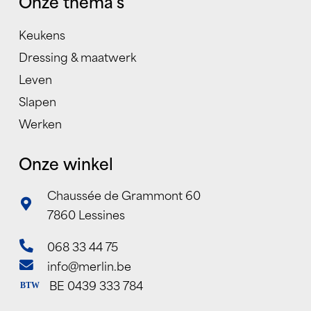
Onze thema’s
Keukens
Dressing & maatwerk
Leven
Slapen
Werken
Onze winkel
Chaussée de Grammont 60
7860 Lessines
068 33 44 75
info@merlin.be
BE 0439 333 784
BTW