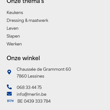
Onze thema’s
Keukens
Dressing & maatwerk
Leven
Slapen
Werken
Onze winkel
Chaussée de Grammont 60
7860 Lessines
068 33 44 75
info@merlin.be
BE 0439 333 784
BTW