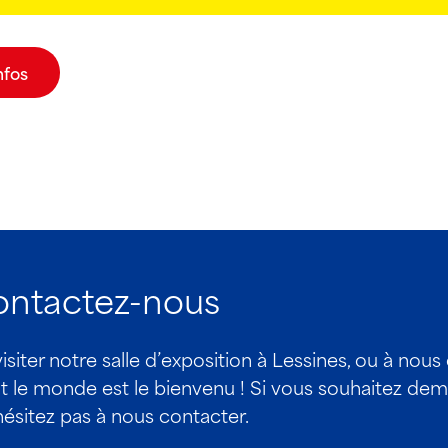
nfos
contactez-nous
iter notre salle d’exposition à Lessines, ou à nous
 monde est le bienvenu ! Si vous souhaitez dema
hésitez pas à nous contacter.