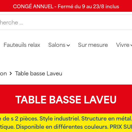
CONGÉ ANNUEL – Fermé du 9 au 23/8 inclus
Fauteuils relax
Salons
Sur mesure
Vivre
lon
Table basse Laveu
TABLE BASSE LAVEU
de s 2 pièces. Style industriel. Structure en méta
tique. Disponible en différentes couleurs. PRIX S