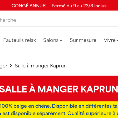
CONGÉ ANNUEL – Fermé du 9 au 23/8 inclus
Fauteuils relax
Salons
Sur mesure
Vivre
ger
Salle à manger Kaprun
SALLE À MANGER KAPRU
100% belge en chêne. Disponible en différentes tai
est disponible séparément. Qualité supérieure à u