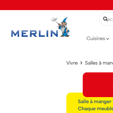
Cuisines
Vivre
Salles à man
Salle à manger 
Chaque meuble 