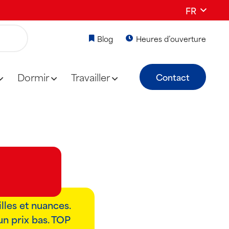
FR
Blog
Heures d’ouverture
Dormir
Travailler
Contact
N
lles et nuances.
n prix bas. TOP