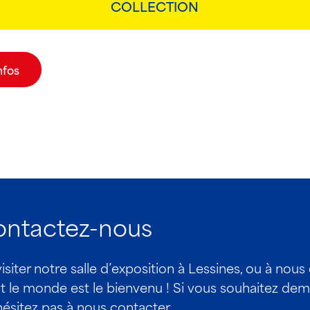
COLLECTION
nfos
contactez-nous
iter notre salle d’exposition à Lessines, ou à nous
 monde est le bienvenu ! Si vous souhaitez dema
hésitez pas à nous contacter.