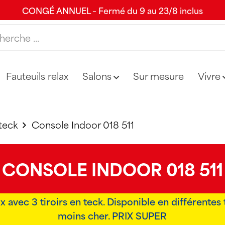
CONGÉ ANNUEL – Fermé du 9 au 23/8 inclus
Fauteuils relax
Salons
Sur mesure
Vivre
teck
Console Indoor 018 511
CONSOLE INDOOR 018 511
 avec 3 tiroirs en teck. Disponible en différentes ta
moins cher. PRIX SUPER