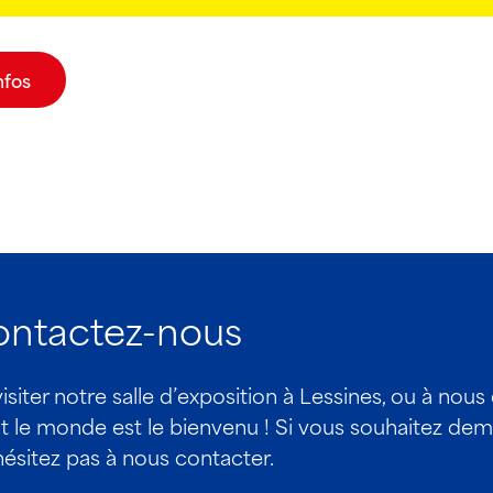
nfos
contactez-nous
iter notre salle d’exposition à Lessines, ou à nous
 monde est le bienvenu ! Si vous souhaitez dema
hésitez pas à nous contacter.